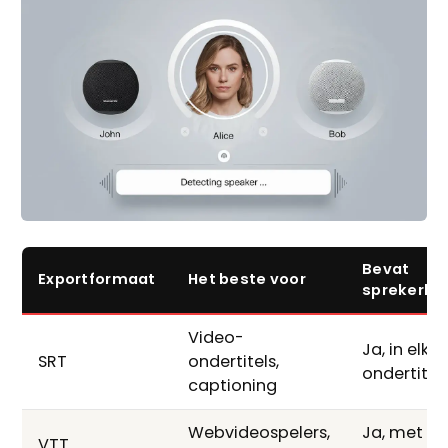
Bevat
Exportformaat
Het beste voor
sprekerlab
Video-
Ja, in elk
SRT
ondertitels,
ondertitel
captioning
Webvideospelers,
Ja, met
VTT