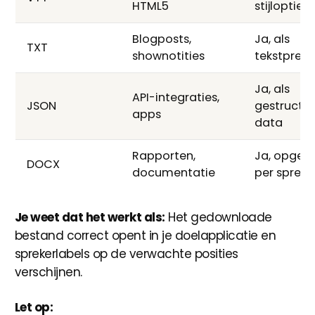
HTML5
stijlopties
Blogposts,
Ja, als
TXT
shownotities
tekstprefi
Ja, als
API-integraties,
JSON
gestructu
apps
data
Rapporten,
Ja, opgem
DOCX
documentatie
per spreke
Je weet dat het werkt als:
Het gedownloade
bestand correct opent in je doelapplicatie en
sprekerlabels op de verwachte posities
verschijnen.
Let op: