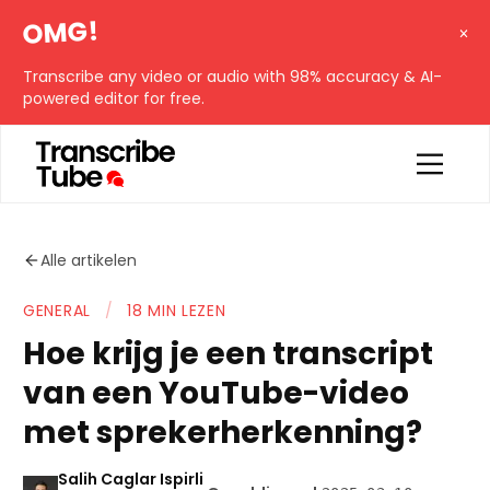
OMG!
Transcribe any video or audio with 98% accuracy & AI-
powered editor for free.
Alle artikelen
GENERAL
/
18 MIN LEZEN
Hoe krijg je een transcript
van een YouTube-video
met sprekerherkenning?
Salih Caglar Ispirli