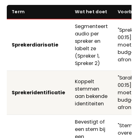
Term
Wat het doet
Voorbee
Segmenteert
"Spreker 
audio per
00:15]: 
spreker en
Sprekerdiarisatie
moeten
labelt ze
budget
(Spreker 1,
afronde
Spreker 2)
"Sarah [
Koppelt
00:15]: 
stemmen
Sprekeridentificatie
moeten
aan bekende
budget
identiteiten
afronde
Bevestigt of
"Stem 
een stem bij
overee
een