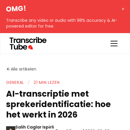
OMG!
Transcribe any video or audio with 98% accuracy & AI-
powered editor for free.
Alle artikelen
GENERAL
/
21 MIN LEZEN
AI-transcriptie met
sprekeridentificatie: hoe
het werkt in 2026
Salih Caglar Ispirli