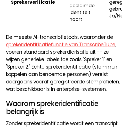
Sprekerverificatie
geregis
geclaimde
gebruike
identiteit
Ja/Nee"
hoort
De meeste AI-transcriptietools, waaronder de
sprekeridentificatiefunctie van TranscribeTube
,
voeren standaard sprekerdiarisatie uit -- ze
wijzen generieke labels toe zoals "Spreker 1" en
"Spreker 2." Echte sprekeridentificatie (stemmen
koppelen aan benoemde personen) vereist
doorgaans vooraf geregistreerde stemprofielen,
wat beschikbaar is in enterprise-systemen.
Waarom sprekeridentificatie
belangrijk is
Zonder sprekeridentificatie wordt een transcript