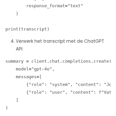
        response_format="text"

    )

Verwerk het transcript met de ChatGPT
API:
summary = client.chat.completions.create(

    model="gpt-4o",

    messages=[

        {"role": "system", "content": "Je v
        {"role": "user", "content": f"Vat d
    ]

)
