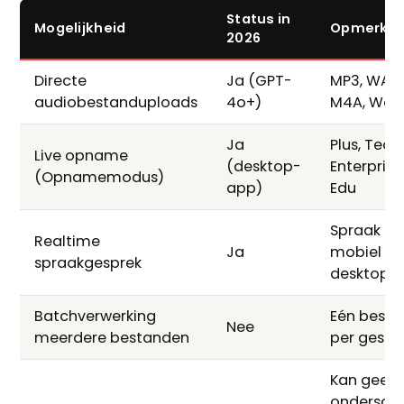
Status in
Mogelijkheid
Opmerkin
2026
Directe
Ja (GPT-
MP3, WAV,
audiobestanduploads
4o+)
M4A, We
Ja
Plus, Team
Live opname
(desktop-
Enterprise
(Opnamemodus)
app)
Edu
Spraak in
Realtime
Ja
mobiel en
spraakgesprek
desktop
Batchverwerking
Eén besta
Nee
meerdere bestanden
per gespr
Kan geen
ondersch