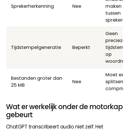
Sprekerherkenning
Nee
maken
tussen
sprekers
Geen
precieze
Tijdstempelgeneratie
Beperkt
tijdstemp
op
woordniv
Moet eers
Bestanden groter dan
Nee
splitsen o
25 MB
comprime
Wat er werkelijk onder de motorkap
gebeurt
ChatGPT transcribeert audio niet zelf. Het