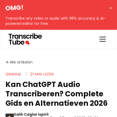
OMG!
Transcribe any video or audio with 98% accuracy & AI-
powered editor for free.
Alle artikelen
GENERAL
/
21 MIN LEZEN
Kan ChatGPT Audio
Transcriberen? Complete
Gids en Alternatieven 2026
Salih Caglar Ispirli