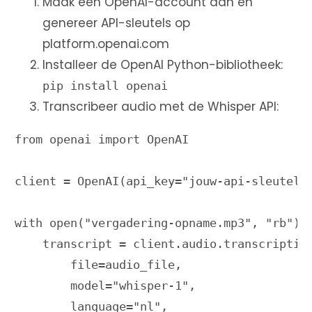
Maak een OpenAI-account aan en
genereer API-sleutels op
platform.openai.com
Installeer de OpenAI Python-bibliotheek:
pip install openai
Transcribeer audio met de Whisper API:
from openai import OpenAI

client = OpenAI(api_key="jouw-api-sleutel")
with open("vergadering-opname.mp3", "rb") a
    transcript = client.audio.transcription
        file=audio_file,

        model="whisper-1",

        language="nl",
