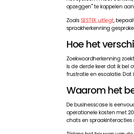
opzeggen" te koppelen aa
Zoals
SESTEK uitlegt
, bepaal
spraakherkenning gesproken
Hoe het versch
Zoekwoordherkenning zoekt n
is de derde keer dat ik bel 
frustratie en escalatie. Dat
Waarom het bela
De businesscase is eenvou
operationele kosten met 20-
chats en spraakinteracties 
Tijdens het bouwen van de t