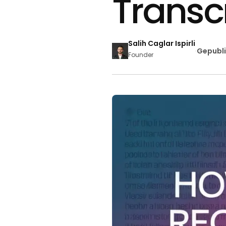
Transcr
Salih Caglar Ispirli
·
Gepubl
Founder