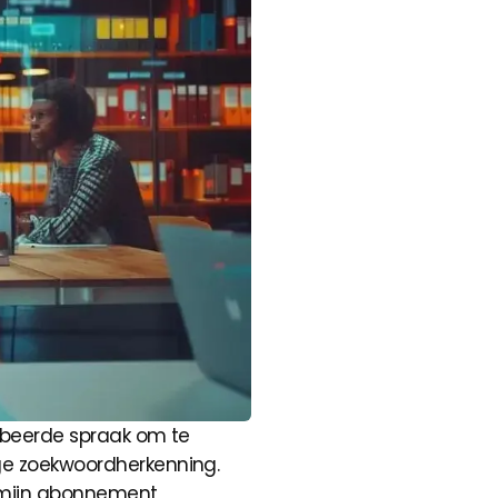
ribeerde spraak om te
ige zoekwoordherkenning.
l mijn abonnement