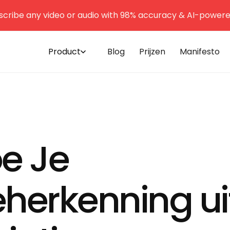
scribe any video or audio with 98% accuracy & AI-powered
Product
Blog
Prijzen
Manifesto
e Je
eherkenning ui