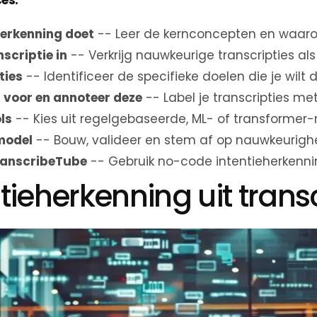
herkenning doet
-- Leer de kernconcepten en waarom
nscriptie in
-- Verkrijg nauwkeurige transcripties als
ties
-- Identificeer de specifieke doelen die je wilt
 voor en annoteer deze
-- Label je transcripties me
ls
-- Kies uit regelgebaseerde, ML- of transformer
 model
-- Bouw, valideer en stem af op nauwkeurigh
ranscribeTube
-- Gebruik no-code intentieherkenning
tieherkenning uit trans