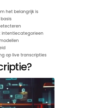
 het belangrijk is
 basis
 detecteren
t intentiecategorieen
-modellen
eid
 op live transcripties
criptie?