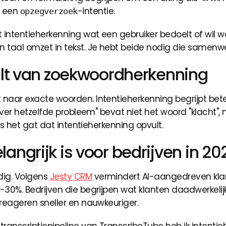
n een
-intentie.
opzegverzoek
t intentieherkenning wat een gebruiker bedoelt of wil w
 taal omzet in tekst. Je hebt beide nodig die samenw
ilt van zoekwoordherkenning
aar exacte woorden. Intentieherkenning begrijpt beteke
over hetzelfde probleem" bevat niet het woord "klacht", m
 is het gat dat intentieherkenning opvult.
ngrijk is voor bedrijven in 20
dig. Volgens
Jesty CRM
vermindert AI-aangedreven kla
30%. Bedrijven die begrijpen wat klanten daadwerkelijk w
reageren sneller en nauwkeuriger.
ranscriptiepipeline van TranscribeTube heb ik intentie