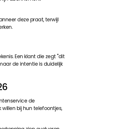
anneer deze praat, terwijl
erken.
nis. Een klant die zegt "dit
aar de intentie is duidelijk
26
ntenservice de
illen bij hun telefoontjes,
herkenning zien evolueren