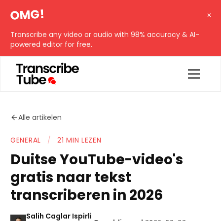
OMG!
Transcribe any video or audio with 98% accuracy & AI-
powered editor for free.
Alle artikelen
GENERAL
/
21 MIN LEZEN
Duitse YouTube-video's
gratis naar tekst
transcriberen in 2026
Salih Caglar Ispirli