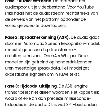
Fase 1: Audio-extractie.
De tool haalt het
audiospoor uit je videobestand. Voor YouTube-
links haalt het de audiostream rechtstreeks van
de servers van het platform op zonder de
volledige video te downloaden.
Fase 2: Spraakherkenning (ASR).
De audio gaat
door een Automatic Speech Recognition-model,
meestal gebaseerd op transformer-
architecturen zoals OpenAI's Whisper. Deze
modellen zijn getraind op honderdduizenden
uren meertalige spraakdata. Het model zet
akoestische signalen om in ruwe tekst.
Fase 3: Tijdcode-uitlijning.
De ASR-engine
transcribeert niet alleen woorden. Het koppelt elk
woord of elke zin aan precieze milliseconde-
tijdcodes in de audio. Dit is wat SRT-bestanden