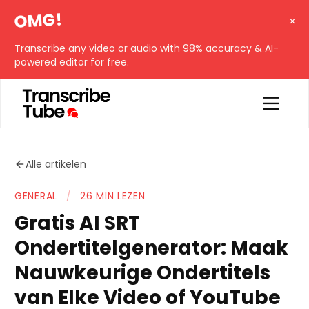
OMG!
Transcribe any video or audio with 98% accuracy & AI-
powered editor for free.
Alle artikelen
GENERAL
/
26 MIN LEZEN
Gratis AI SRT
Ondertitelgenerator: Maak
Nauwkeurige Ondertitels
van Elke Video of YouTube